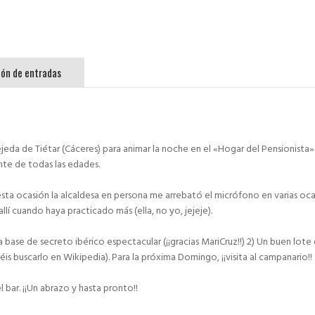
ón de entradas
eda de Tiétar (Cáceres) para animar la noche en el «Hogar del Pensionista».
te de todas las edades.
sta ocasión la alcaldesa en persona me arrebató el micrófono en varias ocas
llí cuando haya practicado más (ella, no yo, jejeje).
 base de secreto ibérico espectacular (¡¡gracias MariCruz!!) 2) Un buen lote
is buscarlo en Wikipedia). Para la próxima Domingo, ¡¡visita al campanario!!
l bar. ¡¡Un abrazo y hasta pronto!!