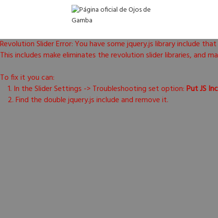
Revolution Slider Error: You have some jquery.js library include that
This includes make eliminates the revolution slider libraries, and m
To fix it you can:
1. In the Slider Settings -> Troubleshooting set option:
Put JS In
2. Find the double jquery.js include and remove it.