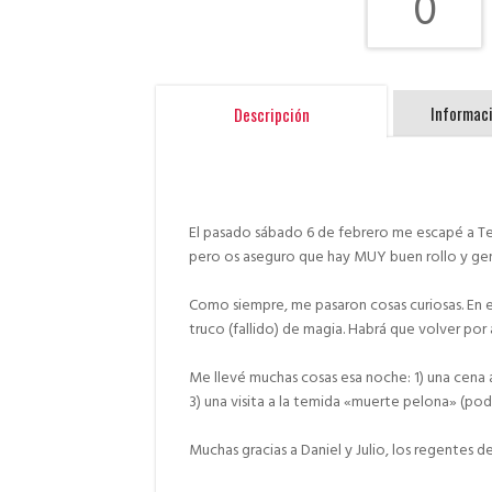
0
Informaci
Descripción
El pasado sábado 6 de febrero me escapé a Tej
pero os aseguro que hay MUY buen rollo y gen
Como siempre, me pasaron cosas curiosas. En e
truco (fallido) de magia. Habrá que volver por a
Me llevé muchas cosas esa noche: 1) una cena a
3) una visita a la temida «muerte pelona» (podé
Muchas gracias a Daniel y Julio, los regentes de