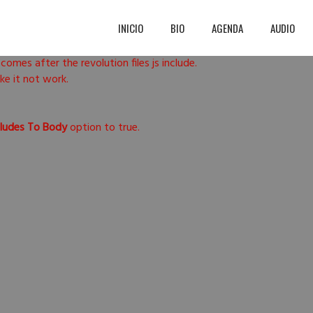
INICIO
BIO
AGENDA
AUDIO
 comes after the revolution files js include.
ake it not work.
cludes To Body
option to true.