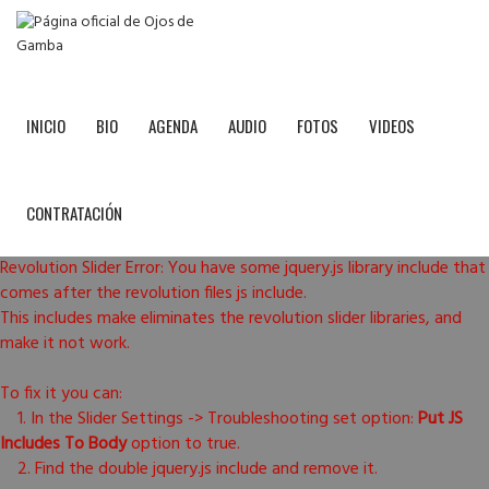
INICIO
BIO
AGENDA
AUDIO
FOTOS
VIDEOS
CONTRATACIÓN
Revolution Slider Error: You have some jquery.js library include that
comes after the revolution files js include.
This includes make eliminates the revolution slider libraries, and
make it not work.
To fix it you can:
1. In the Slider Settings -> Troubleshooting set option:
Put JS
Includes To Body
option to true.
2. Find the double jquery.js include and remove it.